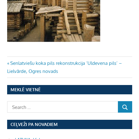
Ziņu
Previous
Senlatviešu koka pils rekonstrukcija ‘Uldevena pils’ –
Post:
Lielvārde, Ogres novads
izvēlne
MEKLĒ VIETNĒ
CEĻVEŽI PA NOVADIEM