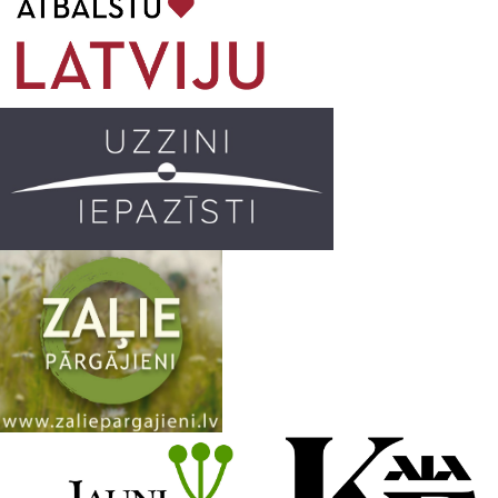
o
g
r
b
o
r
e
k
a
C
m
h
a
n
n
e