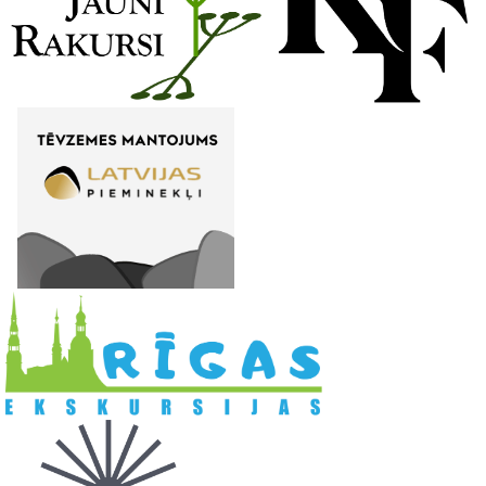
l
. .