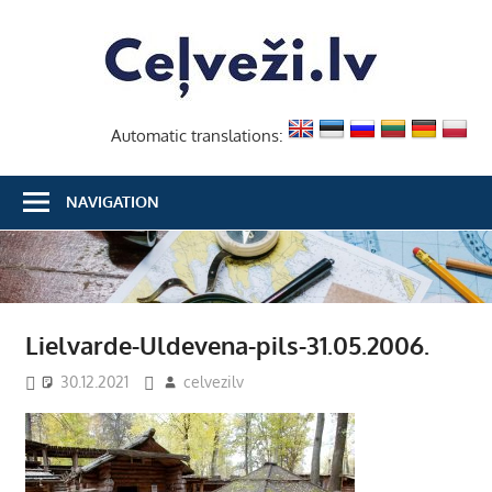
Skip
Ceļvež
to
content
Automatic translations:
NAVIGATION
Lielvarde-Uldevena-pils-31.05.2006.
30.12.2021
celvezilv