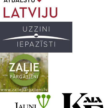
o
g
r
b
o
r
e
k
a
C
m
h
a
n
n
e