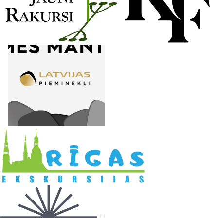
l
. .