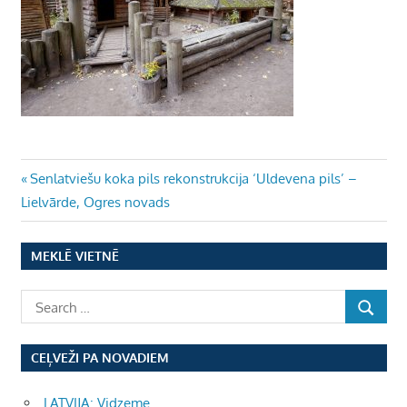
Ziņu
Previous
Senlatviešu koka pils rekonstrukcija ‘Uldevena pils’ –
Post:
Lielvārde, Ogres novads
izvēlne
MEKLĒ VIETNĒ
CEĻVEŽI PA NOVADIEM
LATVIJA: Vidzeme