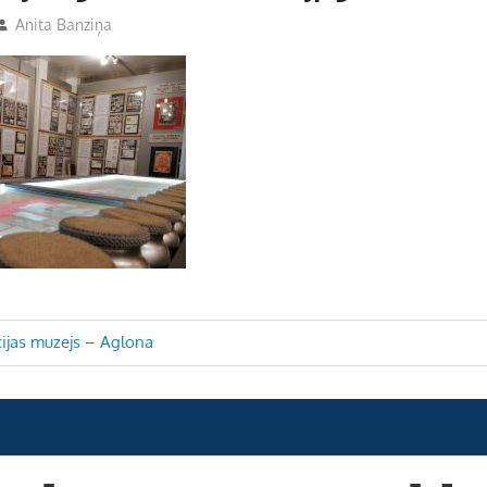
Anita Banziņa
cijas muzejs – Aglona