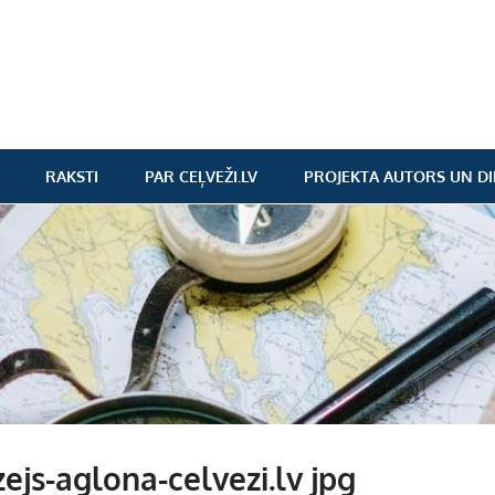
RAKSTI
PAR CEĻVEŽI.LV
PROJEKTA AUTORS UN DI
ejs-aglona-celvezi.lv jpg