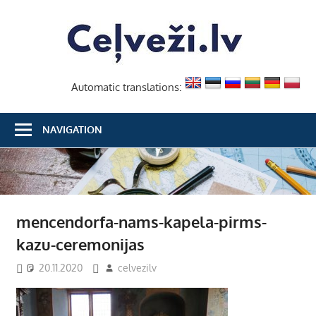
Skip
Ceļvež
to
content
Automatic translations:
NAVIGATION
mencendorfa-nams-kapela-pirms-
kazu-ceremonijas
20.11.2020
celvezilv