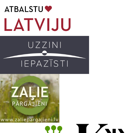
b
a
k
u
o
g
r
b
o
r
e
k
a
C
m
h
a
n
n
e