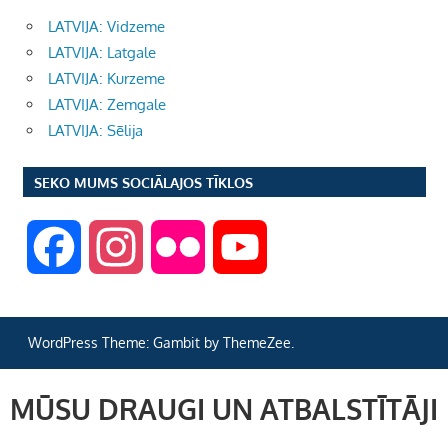
LATVIJA: Vidzeme
LATVIJA: Latgale
LATVIJA: Kurzeme
LATVIJA: Zemgale
LATVIJA: Sēlija
SEKO MUMS SOCIĀLAJOS TĪKLOS
F
I
F
Y
a
n
l
o
WordPress Theme: Gambit by ThemeZee.
c
s
i
u
MŪSU DRAUGI UN ATBALSTĪTĀJI
e
t
c
T