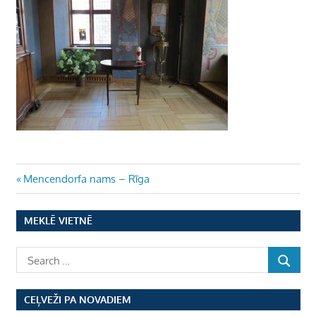
Ziņu
Previous
Mencendorfa nams – Rīga
Post:
izvēlne
MEKLĒ VIETNĒ
CEĻVEŽI PA NOVADIEM