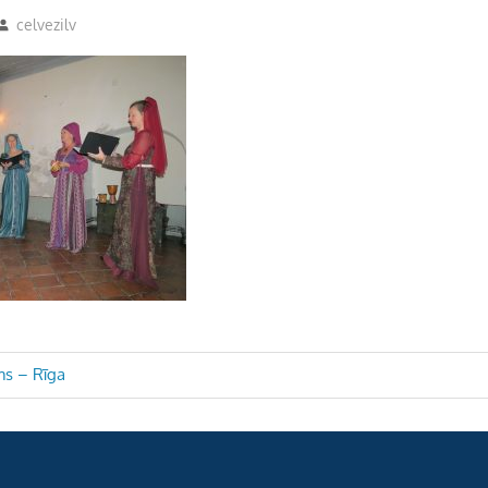
celvezilv
s – Rīga