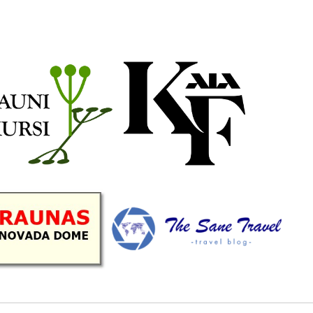
b
a
k
u
o
g
r
b
o
r
e
k
a
C
m
h
a
n
n