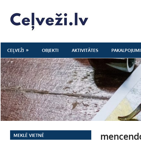
Skip
to
Ceļveži.lv
content
CEĻVEŽI
OBJEKTI
AKTIVITĀTES
PAKALPOJUMI
mencendo
MEKLĒ VIETNĒ