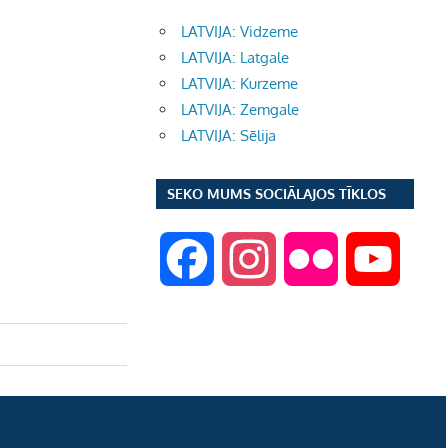
LATVIJA: Vidzeme
LATVIJA: Latgale
LATVIJA: Kurzeme
LATVIJA: Zemgale
LATVIJA: Sēlija
SEKO MUMS SOCIĀLAJOS TĪKLOS
F
I
F
Y
a
n
l
o
c
s
i
u
e
t
c
T