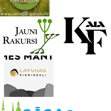
n
e
l