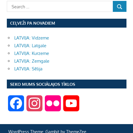
CEĻVEŽI PA NOVADIEM
LATVIJA: Vidzeme
LATVIJA: Latgale
LATVIJA: Kurzeme
LATVIJA: Zemgale
LATVIJA: Sēlija
SEKO MUMS SOCIĀLAJOS TĪKLOS
F
I
F
Y
a
n
l
o
WordPress Theme: Gambit by ThemeZee.