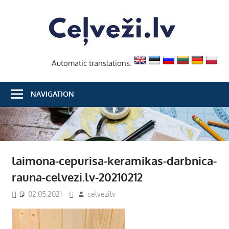
Skip
Ceļvež
to
content
Automatic translations:
NAVIGATION
laimona-cepurisa-keramikas-darbnica-
rauna-celvezi.lv-20210212
02.05.2021
celvezilv