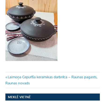
Ziņu
Previous
Laimoņa Cepurīša keramikas darbnīca – Raunas pagasts,
Post:
Raunas novads
izvēlne
MEKLĒ VIETNĒ