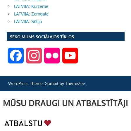
LATVIJA: Kurzeme
LATVIJA: Zemgale
LATVIJA: Sēlija
SEKO MUMS SOCIĀLAJOS TĪKLOS
F
I
F
Y
a
n
l
o
WordPress Theme: Gambit by ThemeZee.
c
s
i
u
MŪSU DRAUGI UN ATBALSTĪTĀJI
e
t
c
T
b
a
k
u