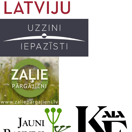
o
g
r
b
o
r
e
k
a
C
m
h
a
n
n
e
l