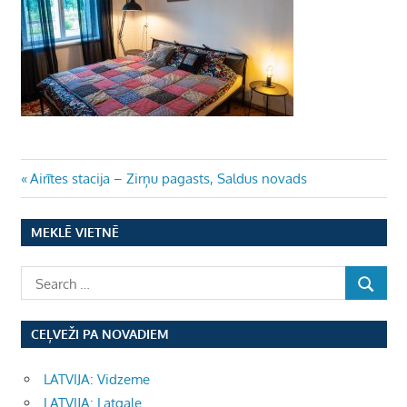
Ziņu
Previous
Airītes stacija – Zirņu pagasts, Saldus novads
Post:
izvēlne
MEKLĒ VIETNĒ
CEĻVEŽI PA NOVADIEM
LATVIJA: Vidzeme
LATVIJA: Latgale