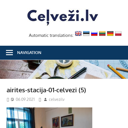
Skip
Ceļvež
to
content
Automatic translations:
NAVIGATION
airites-stacija-01-celvezi (5)
06.09.2021
celvezilv