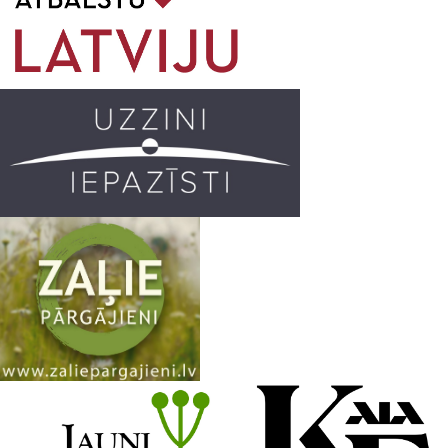
o
g
r
b
o
r
e
k
a
C
m
h
a
n
n
e