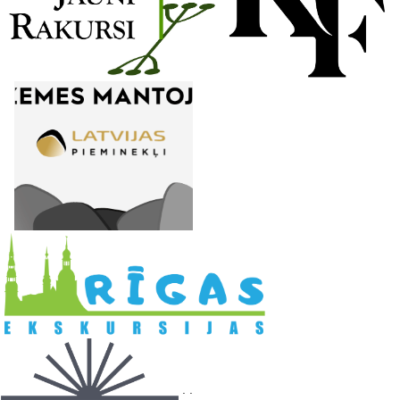
l
. .