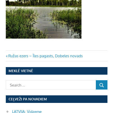
Ziņu
Previous
Ružas ezers – Īles pagasts, Dobeles novads
Post:
izvēlne
MEKLĒ VIETNĒ
CEĻVEŽI PA NOVADIEM
LATVIJA: Vidzeme