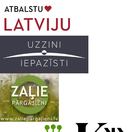
b
a
k
u
o
g
r
b
o
r
e
k
a
C
m
h
a
n
n
e