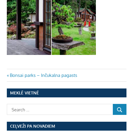
Ziņu
Previous
Bonsai parks – Inčukalna pagasts
Post:
izvēlne
MEKLĒ VIETNĒ
CEĻVEŽI PA NOVADIEM