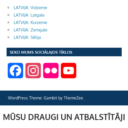
LATVIJA: Vidzeme
LATVIJA: Latgale
LATVIJA: Kurzeme
LATVIJA: Zemgale
LATVIJA: Sēlija
SEKO MUMS SOCIĀLAJOS TĪKLOS
F
I
F
Y
a
n
l
o
WordPress Theme: Gambit by ThemeZee.
c
s
i
u
MŪSU DRAUGI UN ATBALSTĪTĀJI
e
t
c
T