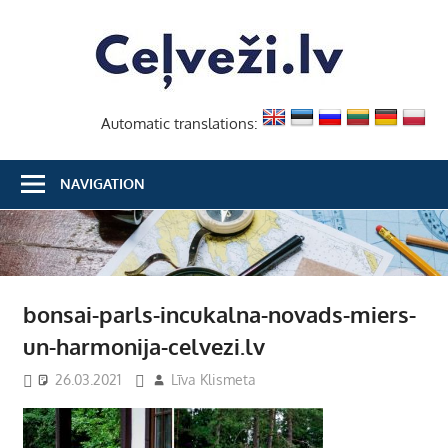
Skip
Ceļvež
to
content
Automatic translations:
NAVIGATION
bonsai-parls-incukalna-novads-miers-
un-harmonija-celvezi.lv
26.03.2021
Līva Klismeta