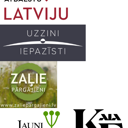
o
g
r
b
o
r
e
k
a
C
m
h
a
n
n
e