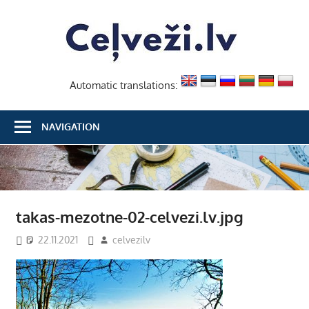
Skip
Ceļvež
to
content
Automatic translations:
NAVIGATION
takas-mezotne-02-celvezi.lv.jpg
22.11.2021
celvezilv