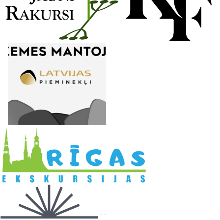
l
. .