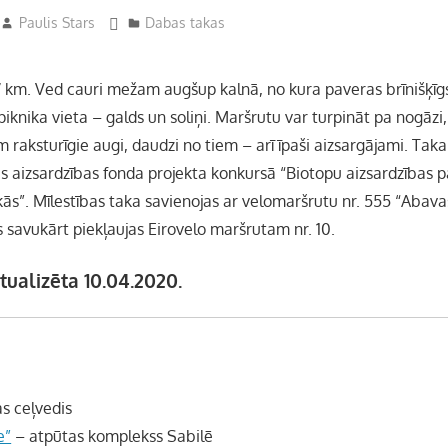
Paulis Stars
Dabas takas
 km. Ved cauri mežam augšup kalnā, no kura paveras brīnišķīg
 piknika vieta – galds un soliņi. Maršrutu var turpināt pa nogāzi
ām raksturīgie augi, daudzi no tiem – arī īpaši aizsargājami. Tak
es aizsardzības fonda projekta konkursā “Biotopu aizsardzības
ās”. Mīlestības taka savienojas ar velomaršrutu nr. 555 “Abava
 savukārt piekļaujas Eirovelo maršrutam nr. 10.
tualizēta 10.04.2020.
as ceļvedis
e”
– atpūtas komplekss Sabilē