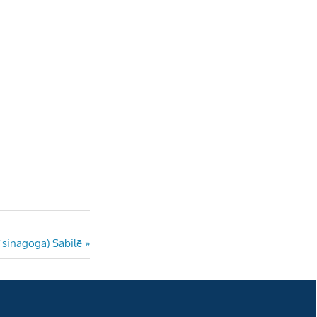
e
l
ī sinagoga) Sabilē