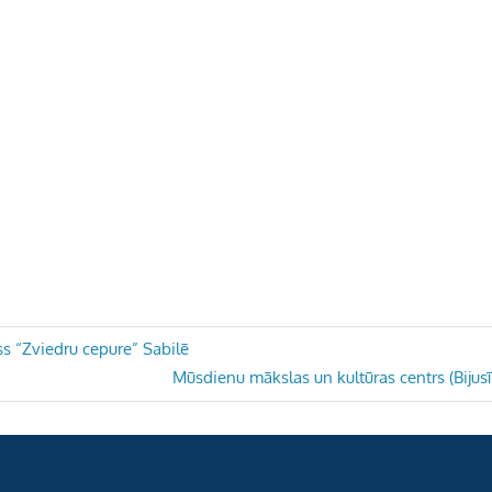
s “Zviedru cepure” Sabilē
Next
Mūsdienu mākslas un kultūras centrs (Bijus
Post: