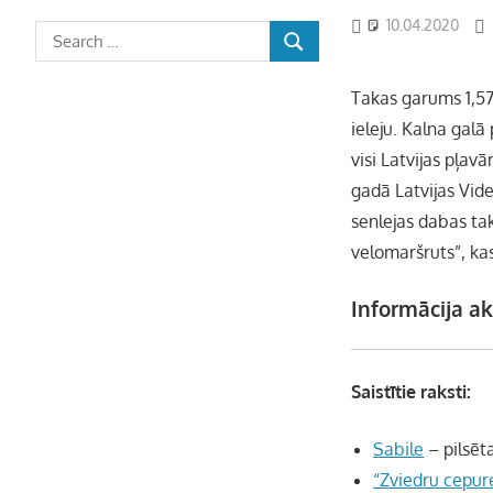
10.04.2020
Takas garums 1,57
ieleju. Kalna galā
visi Latvijas pļav
gadā Latvijas Vid
senlejas dabas tak
velomaršruts”, kas
Informācija ak
Saistītie raksti:
Sabile
– pilsēt
“Zviedru cepur