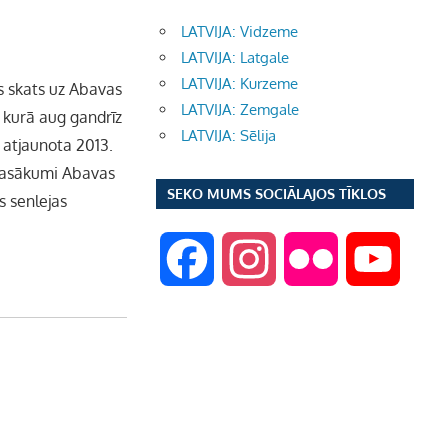
LATVIJA: Vidzeme
LATVIJA: Latgale
LATVIJA: Kurzeme
s skats uz Abavas
LATVIJA: Zemgale
, kurā aug gandrīz
LATVIJA: Sēlija
a atjaunota 2013.
 pasākumi Abavas
SEKO MUMS SOCIĀLAJOS TĪKLOS
s senlejas
F
I
F
Y
a
n
l
o
c
s
i
u
e
t
c
T