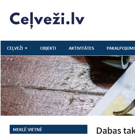
Skip
to
Ceļveži.lv
content
CEĻVEŽI
OBJEKTI
AKTIVITĀTES
PAKALPOJUMI
Dabas tak
MEKLĒ VIETNĒ