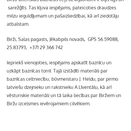
sarežģīts. Tas kļuva iespējams, pateicoties draudzes
milzu ieguldījumam un pašaizliedzībai, kā arī ziedotāju
atbalstam.
Birži, Salas pagasts, Jēkabpils novads, GPS 56.59088,
25.83793, +371 29 366 742
Iepriekš vienojoties, iespējams apskatīt baznīcu un
uzkāpt baznīcas tornī. Tajā izstādīti materiāli par
baznīcas celtniecību, būvmeistaru J. Heldu, par pirmo
latviešu dzejnieku un rakstnieku A.Līventālu, kā arī
vēsturiskie materiāli un tā laika liecības par Biržiem un
Biržu izcelsmes ievērojamiem cilvēkiem.