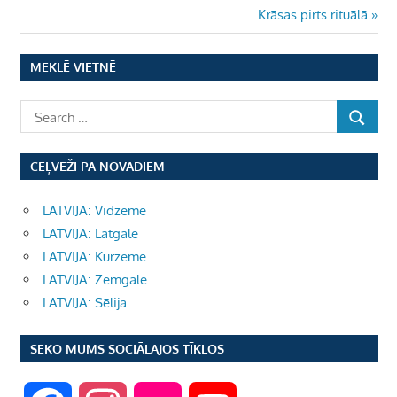
Post:
Next
Krāsas pirts rituālā
izvēlne
Post:
MEKLĒ VIETNĒ
CEĻVEŽI PA NOVADIEM
LATVIJA: Vidzeme
LATVIJA: Latgale
LATVIJA: Kurzeme
LATVIJA: Zemgale
LATVIJA: Sēlija
SEKO MUMS SOCIĀLAJOS TĪKLOS