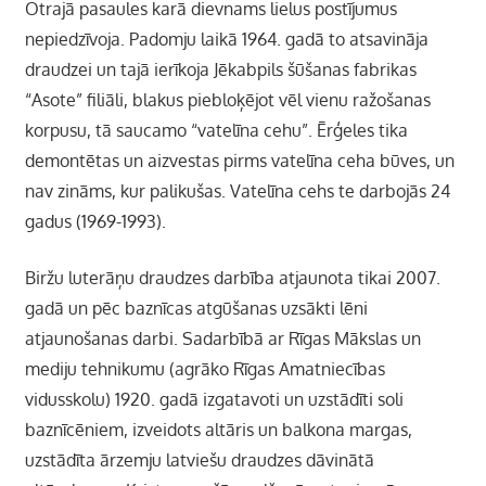
Otrajā pasaules karā dievnams lielus postījumus
nepiedzīvoja. Padomju laikā 1964. gadā to atsavināja
draudzei un tajā ierīkoja Jēkabpils šūšanas fabrikas
“Asote” filiāli, blakus piebloķējot vēl vienu ražošanas
korpusu, tā saucamo “vatelīna cehu”. Ērģeles tika
demontētas un aizvestas pirms vatelīna ceha būves, un
nav zināms, kur palikušas. Vatelīna cehs te darbojās 24
gadus (1969-1993).
Biržu luterāņu draudzes darbība atjaunota tikai 2007.
gadā un pēc baznīcas atgūšanas uzsākti lēni
atjaunošanas darbi. Sadarbībā ar Rīgas Mākslas un
mediju tehnikumu (agrāko Rīgas Amatniecības
vidusskolu) 1920. gadā izgatavoti un uzstādīti soli
baznīcēniem, izveidots altāris un balkona margas,
uzstādīta ārzemju latviešu draudzes dāvinātā