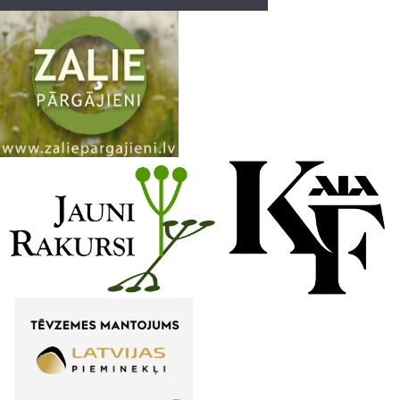
a
n
n
e
l