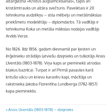
altārglezna «Kristus augšāmcelšanās», tapis arī
kristāmtrauks un altāra svečturis. Paveiktais ir 20
tehnikuma audzēkņu – stila mēbeļu un metālmākslas
priekšmetu modelētāju – diplomdarbs. Tā vadītājs ir
tehnikuma Koka un metāla mākslas nodaļas vadītājs
Arvīds Verze.
No 1826. līdz 1856. gadam dievnamā par ķesteri un
ērģelnieku strādājis latviešu dzejnieks un tulkotājs Ansis
Līventāls (1803-1878). Viņa kaps ar pieminekli atrodas
blakus baznīcai. Turpat ir arī Pirmā pasaules karā
kritušo vācu un krievu karavīru kapi, mācītāja un
rakstnieka Jakoba Florentīna Lundberga (1782-1857)
kapa piemineklis.
Ziņu
Previous
Ansis Līventāls (1803-1878) – dzejnieks