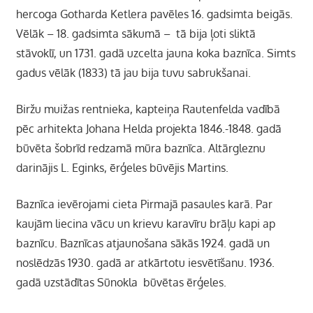
hercoga Gotharda Ketlera pavēles 16. gadsimta beigās.
Vēlāk – 18. gadsimta sākumā – tā bija ļoti sliktā
stāvoklī, un 1731. gadā uzcelta jauna koka baznīca. Simts
gadus vēlāk (1833) tā jau bija tuvu sabrukšanai.
Biržu muižas rentnieka, kapteiņa Rautenfelda vadībā
pēc arhitekta Johana Helda projekta 1846.-1848. gadā
būvēta šobrīd redzamā mūra baznīca. Altārgleznu
darinājis L. Eginks, ērģeles būvējis Martins.
Baznīca ievērojami cieta Pirmajā pasaules karā. Par
kaujām liecina vācu un krievu karavīru brāļu kapi ap
baznīcu. Baznīcas atjaunošana sākās 1924. gadā un
noslēdzās 1930. gadā ar atkārtotu iesvētīšanu. 1936.
gadā uzstādītas Sūnokla būvētas ērģeles.