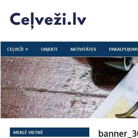
Skip
to
Ceļveži.lv
content
CEĻVEŽI
OBJEKTI
AKTIVITĀTES
PAKALPOJUMI
banner_3
MEKLĒ VIETNĒ