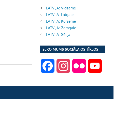
LATVIJA: Vidzeme
LATVIJA: Latgale
LATVIJA: Kurzeme
LATVIJA: Zemgale
LATVIJA: Sēlija
SEKO MUMS SOCIĀLAJOS TĪKLOS
F
I
F
Y
a
n
l
o
c
s
i
u
e
t
c
T