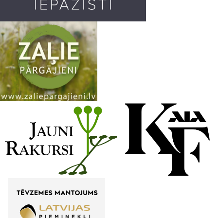
m
h
a
n
n
e
l