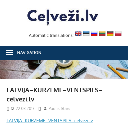
Skip
Ceļvež
to
content
Automatic translations:
NAVIGATION
LATVIJA–KURZEME–VENTSPILS–
celvezi.lv
22.03.2017
Paulis Stars
LATVIJA--KURZEME--VENTSPILS--celvezi.lv