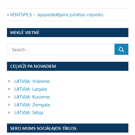
Ziņu
Previous
VENTSPILS – lejupielādējams pilsētas ceļvedis
Post:
izvēlne
MEKLĒ VIETNĒ
CEĻVEŽI PA NOVADIEM
LATVIJA: Vidzeme
LATVIJA: Latgale
LATVIJA: Kurzeme
LATVIJA: Zemgale
LATVIJA: Sēlija
SEKO MUMS SOCIĀLAJOS TĪKLOS