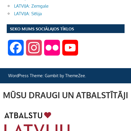
LATVIJA: Zemgale
LATVIJA: Sēlija
SEKO MUMS SOCIĀLAJOS TĪKLOS
F
I
F
Y
a
n
l
o
WordPress Theme: Gambit by ThemeZee.
c
s
i
u
MŪSU DRAUGI UN ATBALSTĪTĀJI
e
t
c
T
b
a
k
u
o
g
r
b