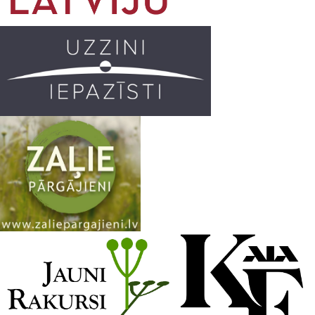
o
r
e
k
a
C
m
h
a
n
n
e
l