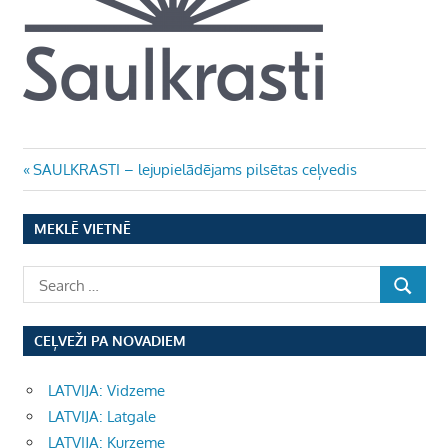
Ziņu
Previous
SAULKRASTI – lejupielādējams pilsētas ceļvedis
Post:
izvēlne
MEKLĒ VIETNĒ
CEĻVEŽI PA NOVADIEM
LATVIJA: Vidzeme
LATVIJA: Latgale
LATVIJA: Kurzeme