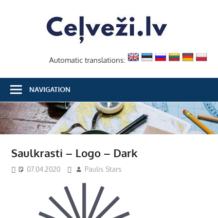
Skip
Ceļvež
to
content
Automatic translations:
NAVIGATION
Saulkrasti – Logo – Dark
07.04.2020
Paulis Stars