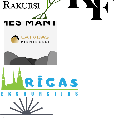
l
. .