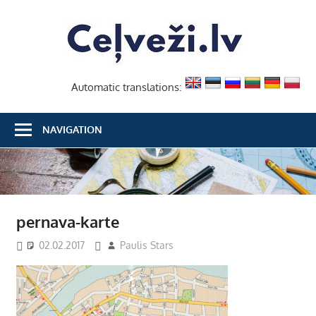
Skip
Ceļvež
to
content
Automatic translations:
NAVIGATION
pernava-karte
02.02.2017
Paulis Stars