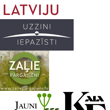
o
g
r
b
o
r
e
k
a
C
m
h
a
n
n
e