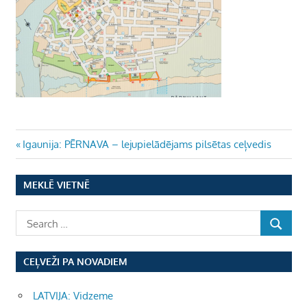
Ziņu
Previous
Igaunija: PĒRNAVA – lejupielādējams pilsētas ceļvedis
Post:
izvēlne
MEKLĒ VIETNĒ
CEĻVEŽI PA NOVADIEM
LATVIJA: Vidzeme