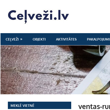
Skip
to
Ceļveži.lv
content
CEĻVEŽI
OBJEKTI
AKTIVITĀTES
PAKALPOJUMI
ventas-r
MEKLĒ VIETNĒ