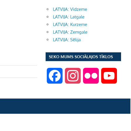
LATVIJA: Vidzeme
LATVIJA: Latgale
LATVIJA: Kurzeme
LATVIJA: Zemgale
LATVIJA: Sēlija
SEKO MUMS SOCIĀLAJOS TĪKLOS
F
I
F
Y
a
n
l
o
c
s
i
u
e
t
c
T