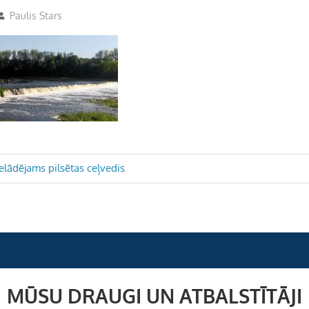
Paulis Stars
lādējams pilsētas ceļvedis
MŪSU DRAUGI UN ATBALSTĪTĀJI