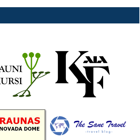
b
a
k
u
o
g
r
b
o
r
e
k
a
C
m
h
a
n
n