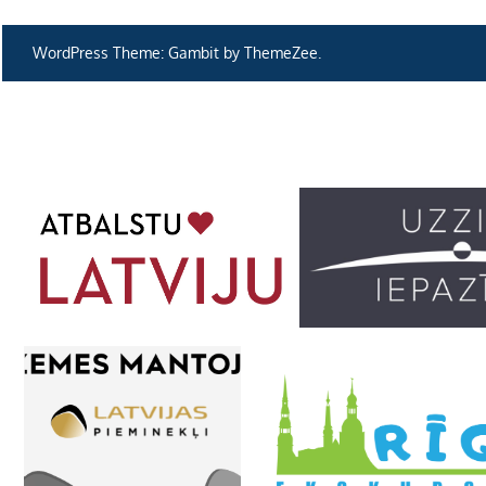
izvēlne
WordPress Theme: Gambit by ThemeZee.