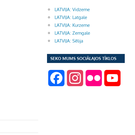
LATVIJA: Vidzeme
LATVIJA: Latgale
LATVIJA: Kurzeme
LATVIJA: Zemgale
LATVIJA: Sēlija
SEKO MUMS SOCIĀLAJOS TĪKLOS
F
I
F
Y
a
n
l
o
c
s
i
u
e
t
c
T