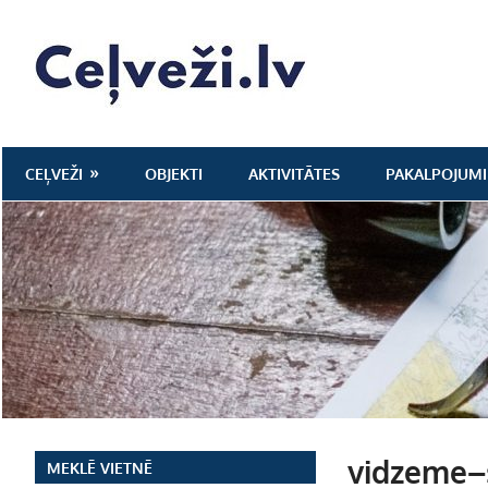
Skip
to
Ceļveži.lv
content
CEĻVEŽI
OBJEKTI
AKTIVITĀTES
PAKALPOJUMI
vidzeme–s
MEKLĒ VIETNĒ