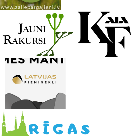
n
e
l