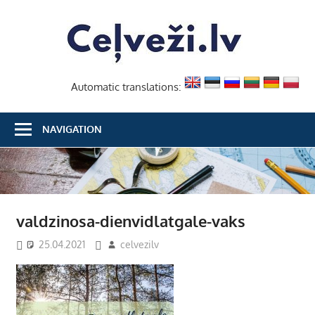
Skip
Ceļvež
to
content
Automatic translations:
NAVIGATION
valdzinosa-dienvidlatgale-vaks
25.04.2021
celvezilv