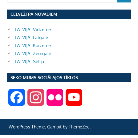
CEĻVEŽI PA NOVADIEM
LATVIJA: Vidzeme
LATVIJA: Latgale
LATVIJA: Kurzeme
LATVIJA: Zemgale
LATVIJA: Sēlija
SEKO MUMS SOCIĀLAJOS TĪKLOS
F
I
F
Y
a
n
l
o
WordPress Theme: Gambit by ThemeZee.
c
s
i
u