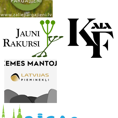
n
e
l