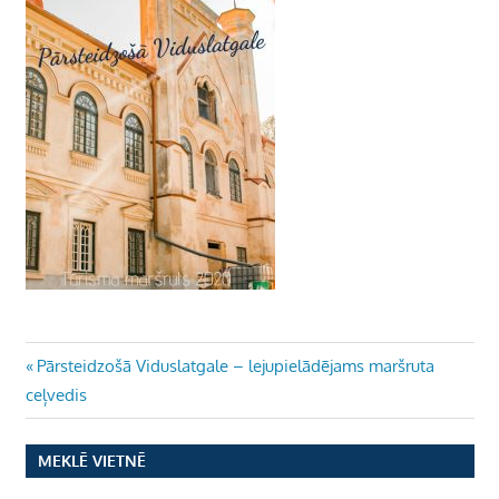
Ziņu
Previous
Pārsteidzošā Viduslatgale – lejupielādējams maršruta
Post:
ceļvedis
izvēlne
MEKLĒ VIETNĒ