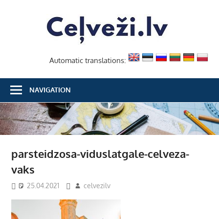
Skip
Ceļvež
to
content
Automatic translations:
NAVIGATION
parsteidzosa-viduslatgale-celveza-
vaks
25.04.2021
celvezilv