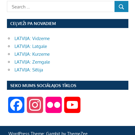
CEĻVEŽI PA NOVADIEM
LATVIJA: Vidzeme
LATVIJA: Latgale
LATVIJA: Kurzeme
LATVIJA: Zemgale
LATVIJA: Sēlija
SEKO MUMS SOCIĀLAJOS TĪKLOS
F
I
F
Y
a
n
l
o
WordPress Theme: Gambit by ThemeZee.