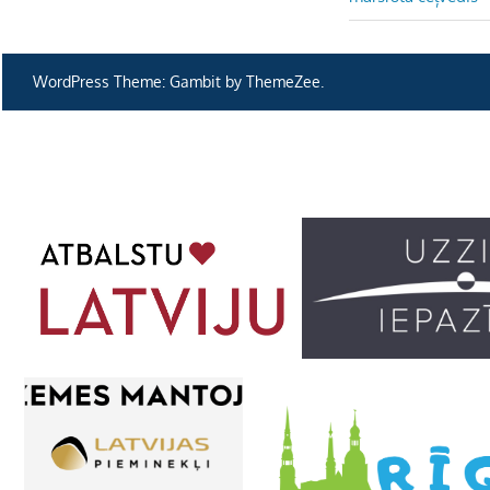
izvēlne
WordPress Theme: Gambit by ThemeZee.