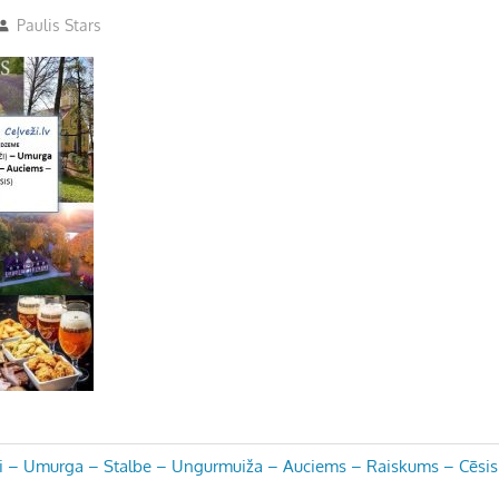
Paulis Stars
 – Umurga – Stalbe – Ungurmuiža – Auciems – Raiskums – Cēsis 