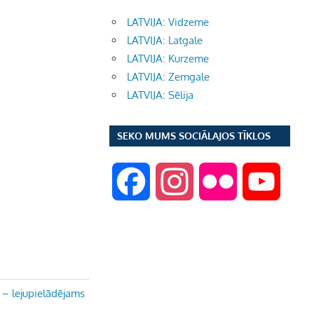
LATVIJA: Vidzeme
LATVIJA: Latgale
LATVIJA: Kurzeme
LATVIJA: Zemgale
LATVIJA: Sēlija
SEKO MUMS SOCIĀLAJOS TĪKLOS
F
I
F
Y
a
n
l
o
c
s
i
u
– lejupielādējams
e
t
c
T