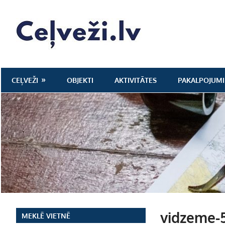
Skip
to
Ceļveži.lv
content
CEĻVEŽI
OBJEKTI
AKTIVITĀTES
PAKALPOJUMI
vidzeme-
MEKLĒ VIETNĒ