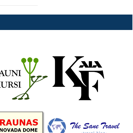
b
a
k
u
o
g
r
b
o
r
e
k
a
C
m
h
a
n
n