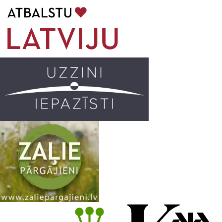
b
a
k
u
o
g
r
b
o
r
e
k
a
C
m
h
a
n
n
e