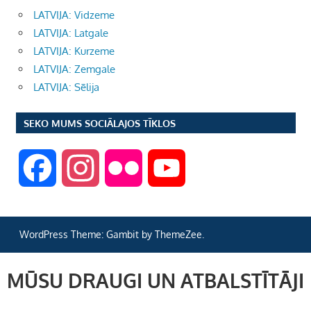
LATVIJA: Vidzeme
LATVIJA: Latgale
LATVIJA: Kurzeme
LATVIJA: Zemgale
LATVIJA: Sēlija
SEKO MUMS SOCIĀLAJOS TĪKLOS
F
I
F
Y
a
n
l
o
WordPress Theme: Gambit by ThemeZee.
c
s
i
u
MŪSU DRAUGI UN ATBALSTĪTĀJI
e
t
c
T