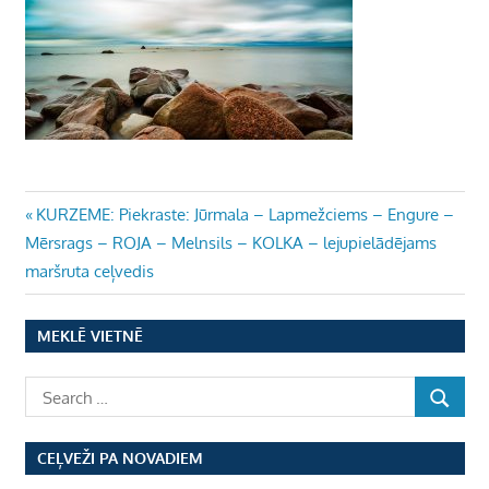
Ziņu
Previous
KURZEME: Piekraste: Jūrmala – Lapmežciems – Engure –
Post:
Mērsrags – ROJA – Melnsils – KOLKA – lejupielādējams
izvēlne
maršruta ceļvedis
MEKLĒ VIETNĒ
CEĻVEŽI PA NOVADIEM