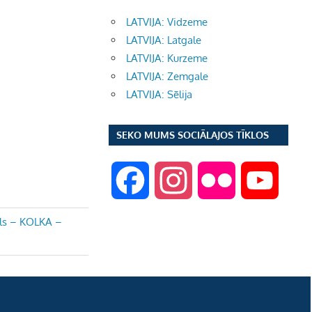
LATVIJA: Vidzeme
LATVIJA: Latgale
LATVIJA: Kurzeme
LATVIJA: Zemgale
LATVIJA: Sēlija
SEKO MUMS SOCIĀLAJOS TĪKLOS
F
I
F
Y
a
n
l
o
ils – KOLKA –
c
s
i
u
e
t
c
T