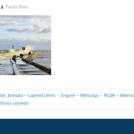
Paulis Stars
te: Jūrmala – Lapmežciems – Engure – Mērsrags – ROJA – Melns
ršruta ceļvedis