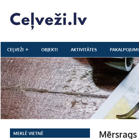
Skip
to
Ceļveži.lv
content
CEĻVEŽI
OBJEKTI
AKTIVITĀTES
PAKALPOJUMI
Mērsrags
MEKLĒ VIETNĒ