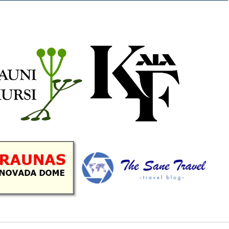
b
a
k
u
o
g
r
b
o
r
e
k
a
C
m
h
a
n
n