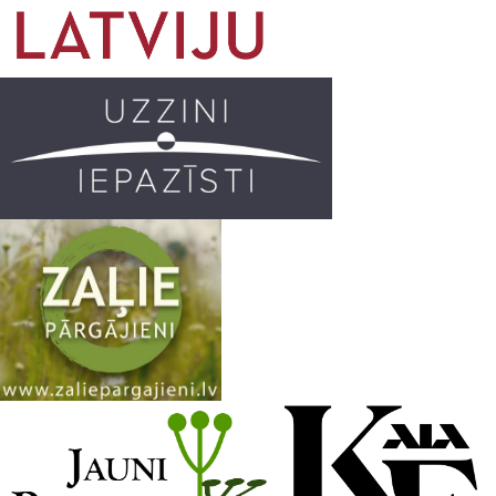
o
g
r
b
o
r
e
k
a
C
m
h
a
n
n
e