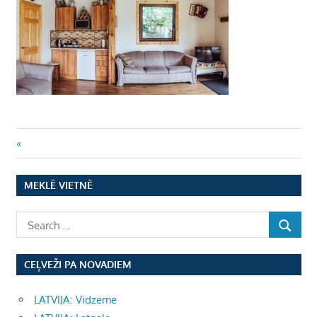
Ziņu
Previous
Post:
izvēlne
MEKLĒ VIETNĒ
CEĻVEŽI PA NOVADIEM
LATVIJA: Vidzeme