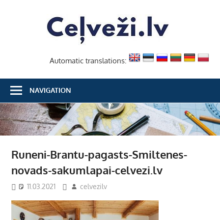
Skip
Ceļvež
to
content
Automatic translations:
NAVIGATION
Runeni-Brantu-pagasts-Smiltenes-
novads-sakumlapai-celvezi.lv
11.03.2021
celvezilv