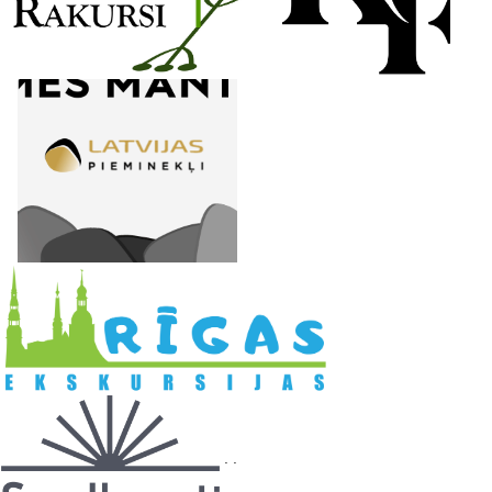
l
. .