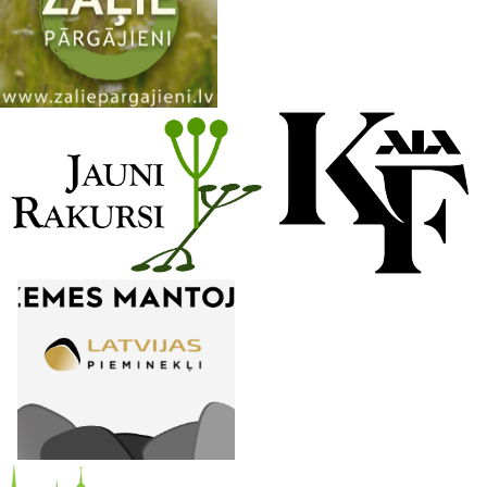
n
n
e
l