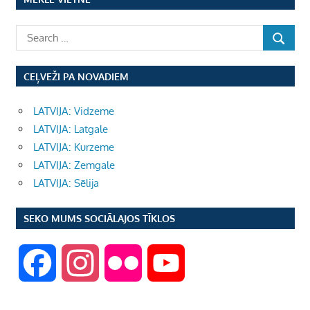
CEĻVEŽI PA NOVADIEM
LATVIJA: Vidzeme
LATVIJA: Latgale
LATVIJA: Kurzeme
LATVIJA: Zemgale
LATVIJA: Sēlija
SEKO MUMS SOCIĀLAJOS TĪKLOS
F
I
F
Y
a
n
l
o