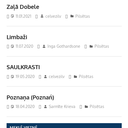
Zaļā Dobele
11.01.2021
celvezilv
Pilsētas
Limbaži
11.07.2020
Inga Gothardsone
Pilsētas
SAULKRASTI
19.05.2020
celvezilv
Pilsētas
Poznaņa (Poznań)
18.04.2020
Sarmīte Krieva
Pilsētas
MEKLĒ VIETNĒ