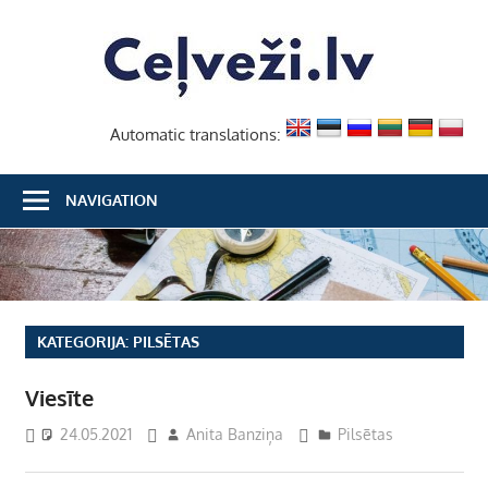
Skip
Ceļvež
to
content
Automatic translations:
NAVIGATION
KATEGORIJA:
PILSĒTAS
Viesīte
24.05.2021
Anita Banziņa
Pilsētas