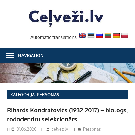
Skip
Ceļvež
to
content
Automatic translations:
NAVIGATION
KATEGORIJA:
PERSONAS
Rihards Kondratovičs (1932-2017) – biologs,
rododendru selekcionārs
01.06.2020
celvezilv
Personas