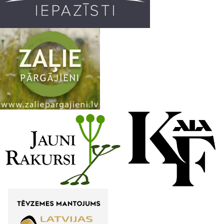
m
h
a
n
n
e
l