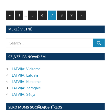
Ziņu
Previous
…
Next
«
1
5
6
7
8
9
»
Posts
Posts
numerācija
MEKLĒ VIETNĒ
pēc
lappusēm
CEĻVEŽI PA NOVADIEM
LATVIJA: Vidzeme
LATVIJA: Latgale
LATVIJA: Kurzeme
LATVIJA: Zemgale
LATVIJA: Sēlija
SEKO MUMS SOCIĀLAJOS TĪKLOS