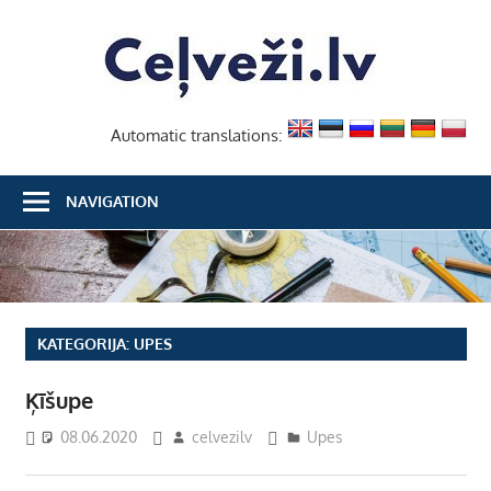
Skip
Ceļvež
to
content
Automatic translations:
NAVIGATION
KATEGORIJA:
UPES
Ķīšupe
08.06.2020
celvezilv
Upes