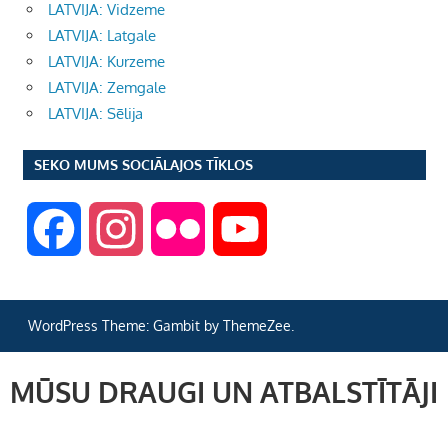
LATVIJA: Vidzeme
LATVIJA: Latgale
LATVIJA: Kurzeme
LATVIJA: Zemgale
LATVIJA: Sēlija
SEKO MUMS SOCIĀLAJOS TĪKLOS
F
I
F
Y
a
n
l
o
WordPress Theme: Gambit by ThemeZee.
c
s
i
u
MŪSU DRAUGI UN ATBALSTĪTĀJI
e
t
c
T
b
a
k
u