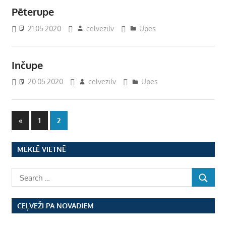
Pēterupe
21.05.2020
celvezilv
Upes
Inčupe
20.05.2020
celvezilv
Upes
Ziņu
Previous
«
1
2
Posts
numerācija
MEKLĒ VIETNĒ
pēc
lappusēm
CEĻVEŽI PA NOVADIEM