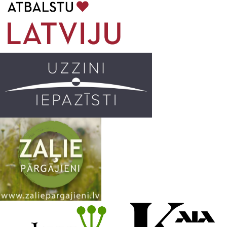
o
g
r
b
o
r
e
k
a
C
m
h
a
n
n
e