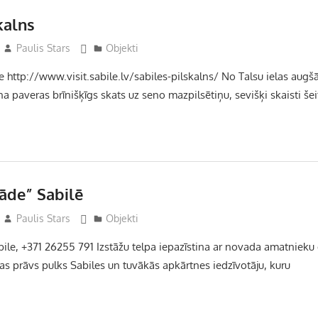
kalns
Paulis Stars
Objekti
ile http://www.visit.sabile.lv/sabiles-pilskalns/ No Talsu ielas aug
a paveras brīnišķīgs skats uz seno mazpilsētiņu, sevišķi skaisti šeit
āde” Sabilē
Paulis Stars
Objekti
Sabile, +371 26255 791 Izstāžu telpa iepazīstina ar novada amatniek
as prāvs pulks Sabiles un tuvākās apkārtnes iedzīvotāju, kuru