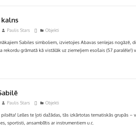
 kalns
Paulis Stars
Objekti
mākajiem Sabiles simboliem, izvieto­jies Abavas senlejas nogāzē, d
 re­kordu grā­­matā kā vistālāk uz ziemeļiem esošais (57.pa­ra­lēle!) 
Sabilē
Paulis Stars
Objekti
u pilsēta! Lelles te ļoti dažādas, tās izkārtotas tematiskās grupās – 
nes, sportisti, ansamblītis ar instrumentiem u.c.