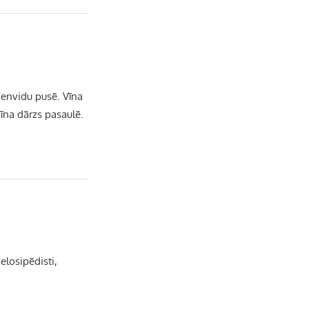
b
a
k
u
o
g
r
b
o
r
e
ienvidu pusē. Vīna
vīna dārzs pasaulē.
k
a
C
m
h
a
n
velosipēdisti,
n