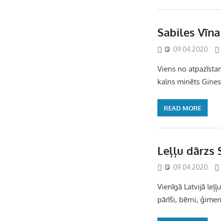
Sabiles Vīna
09.04.2020
Viens no atpazīsta
kalns minēts Ginesa
READ MORE
Leļļu dārzs 
09.04.2020
Vienīgā Latvijā leļļ
pārīši, bērni, ģime