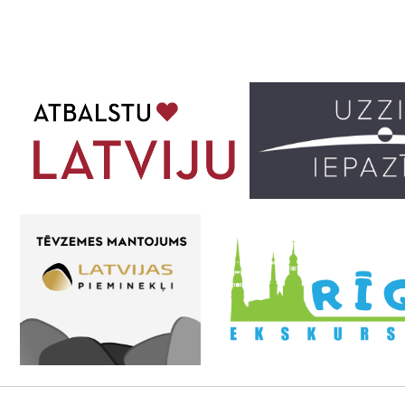
lappusē