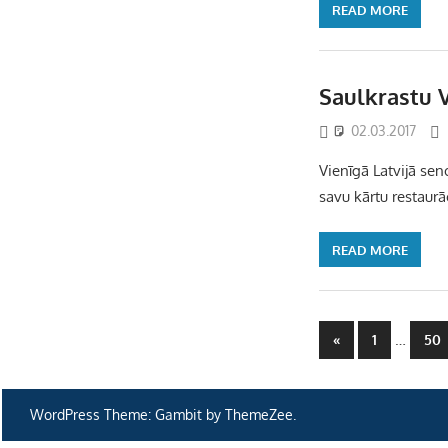
READ MORE
Saulkrastu 
02.03.2017
Vienīgā Latvijā sen
savu kārtu restaurāc
READ MORE
Ziņu
Previous
…
«
1
50
Posts
numerāci
pēc
WordPress Theme: Gambit by ThemeZee.