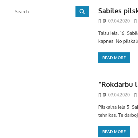
Sabiles pils
09.04.2020
Talsu iela, 16, Sab
kāpnes. No pilskaln
READ MORE
“Rokdarbu l
09.04.2020
Pilskalna iela 5, 
tehnikās. Te darboj
READ MORE