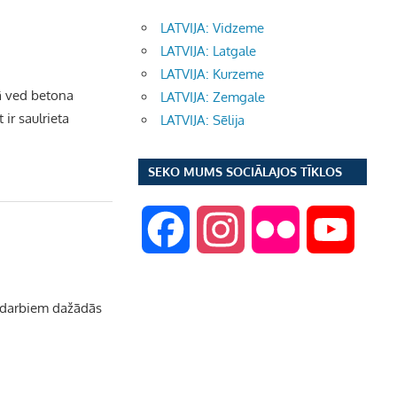
LATVIJA: Vidzeme
LATVIJA: Latgale
LATVIJA: Kurzeme
šā ved betona
LATVIJA: Zemgale
 ir saulrieta
LATVIJA: Sēlija
SEKO MUMS SOCIĀLAJOS TĪKLOS
F
I
F
Y
a
n
l
o
u darbiem dažādās
c
s
i
u
e
t
c
T