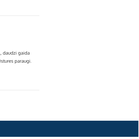
e
l
i, daudzi gaida
ēstures paraugi.