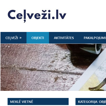
Skip
to
Ceļveži.lv
content
CEĻVEŽI
OBJEKTI
AKTIVITĀTES
PAKALPOJUMI
MEKLĒ VIETNĒ
KATEGORIJA:
OBJ