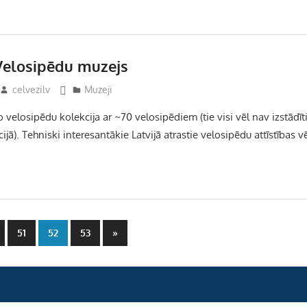
Velosipēdu muzejs
celvezilv
Muzeji
o velosipēdu kolekcija ar ~70 velosipēdiem (tie visi vēl nav izstādīt
ijā). Tehniski interesantākie Latvijā atrastie velosipēdu attīstības v
Next
51
52
53
»
Posts
ja