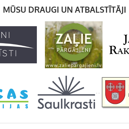
m
MŪSU DRAUGI UN ATBALSTĪTĀJI
. .