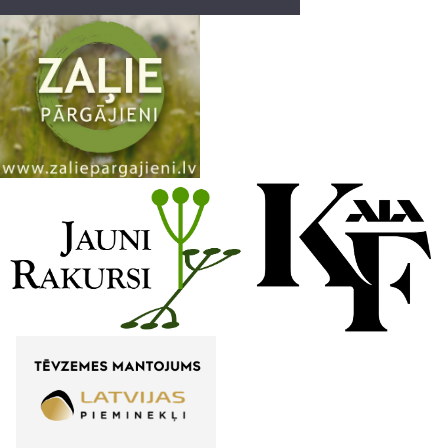
a
n
n
e
l