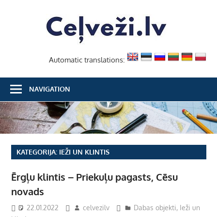
Skip
Ceļvež
to
content
Automatic translations:
NAVIGATION
KATEGORIJA:
IEŽI UN KLINTIS
Ērgļu klintis – Priekuļu pagasts, Cēsu
novads
22.01.2022
celvezilv
Dabas objekti
,
Ieži un