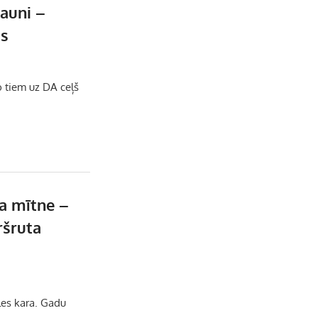
e
iauni –
is
l
o tiem uz DA ceļš
ra mītne –
ršruta
les kara. Gadu