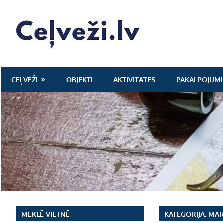
Skip
to
Ceļveži.lv
content
CEĻVEŽI
OBJEKTI
AKTIVITĀTES
PAKALPOJUMI
MEKLĒ VIETNĒ
KATEGORIJA:
MAR