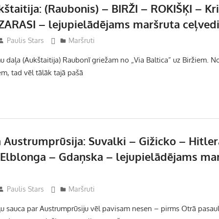
štaitija: (Raubonis) – BIRŽI – ROKIŠĶI – Kr
ZARASI – lejupielādējams maršruta ceļved
Paulis Stars
Maršruti
 daļa (Aukštaitija) Raubonī griežam no „Via Baltica” uz Biržiem. N
m, tad vēl tālāk tajā pašā
 Austrumprūsija: Suvalki – Gižicko – Hitle
 Elblonga – Gdaņska – lejupielādējams ma
Paulis Stars
Maršruti
daļu sauca par Austrumprūsiju vēl pavisam nesen – pirms Otrā pasau