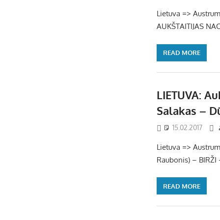
Lietuva => Austrum
AUKŠTAITIJAS NACI
READ MORE
LIETUVA: Auk
Salakas – D
15.02.2017
Lietuva => Austrumu 
Raubonis) – BIRŽI
READ MORE