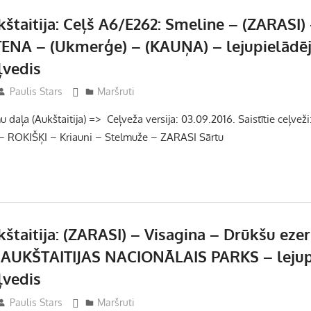
štaitija: Ceļš A6/E262: Smeline – (ZARASI) 
TENA – (Ukmerģe) – (KAUŅA) – lejupielādē
ļvedis
Paulis Stars
Maršruti
daļa (Aukštaitija) => Ceļveža versija: 03.09.2016. Saistītie ceļveži: 
 – ROKIŠĶI – Kriauni – Stelmuže – ZARASI Sārtu
štaitija: (ZARASI) – Visagina – Drūkšu eze
– AUKŠTAITIJAS NACIONĀLAIS PARKS – leju
ļvedis
Paulis Stars
Maršruti