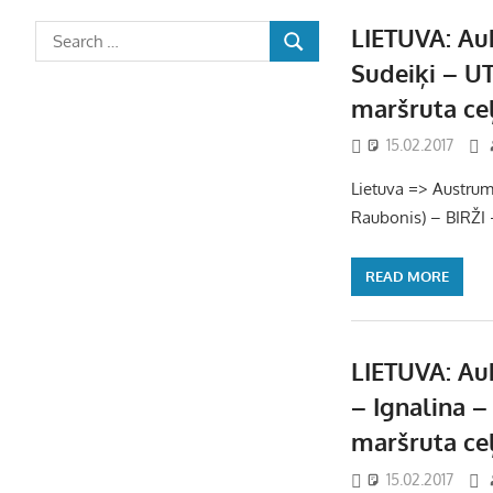
LIETUVA: Auk
Sudeiķi – U
maršruta ce
15.02.2017
Lietuva => Austrumu 
Raubonis) – BIRŽI
READ MORE
LIETUVA: Auk
– Ignalina 
maršruta ce
15.02.2017