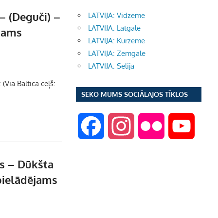
– (Deguči) –
LATVIJA: Vidzeme
LATVIJA: Latgale
jams
LATVIJA: Kurzeme
LATVIJA: Zemgale
LATVIJA: Sēlija
(Via Baltica ceļš:
SEKO MUMS SOCIĀLAJOS TĪKLOS
F
I
F
Y
a
n
l
o
rs – Dūkšta
pielādējams
c
s
i
u
e
t
c
T