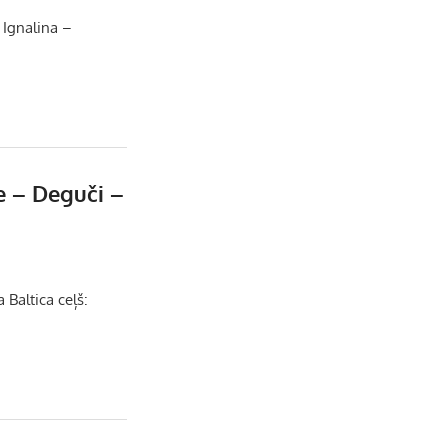
b
a
k
u
 Ignalina –
o
g
r
b
o
r
e
k
a
C
e – Deguči –
m
h
a
 Baltica ceļš:
n
n