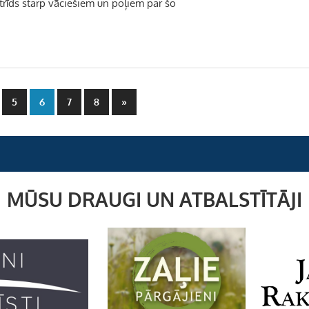
strīds starp vāciešiem un poļiem par šo
Next
5
6
7
8
»
Posts
ja
m
MŪSU DRAUGI UN ATBALSTĪTĀJI