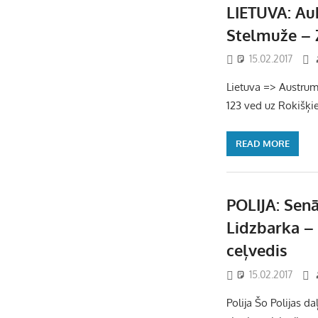
LIETUVA: Auk
Stelmuže – 
15.02.2017
Lietuva => Austrumu
123 ved uz Rokišķie
READ MORE
POLIJA: Senā
Lidzbarka –
ceļvedis
15.02.2017
Polija Šo Polijas 