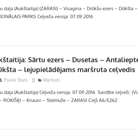
u daļa (Aukštaitija) (ZARASI) – Visagina – Drūkšu ezers – Dūkšta –
ONĀLAIS PARKS Ceļveža versija: 07.09.2016.
štaitija: Sārtu ezers – Dusetas – Antaliept
ūkšta – lejupielādējams maršruta ceļvedis
Paulis Stars
Maršruti
daļa (Aukštaitija) Ceļveža versija: 07.09.2016. Saistītie ceļveži: (Via
 – ROKIŠĶI – Kriauni – Stelmuže – ZARASI Сeļš A6/E262: