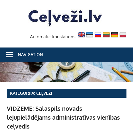
Skip
Ceļvež
to
content
Automatic translations:
NAVIGATION
KATEGORIJA:
CEĻVEŽI
VIDZEME: Salaspils novads –
lejupielādējams administratīvas vienības
ceļvedis