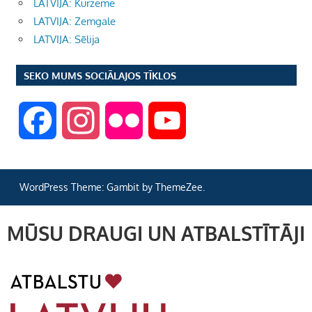
LATVIJA: Kurzeme
LATVIJA: Zemgale
LATVIJA: Sēlija
SEKO MUMS SOCIĀLAJOS TĪKLOS
F
I
F
Y
a
n
l
o
WordPress Theme: Gambit by ThemeZee.
c
s
i
u
MŪSU DRAUGI UN ATBALSTĪTĀJI
e
t
c
T
b
a
k
u
o
g
r
b