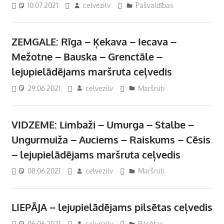
10.07.2021
celvezilv
Pašvaldības
ZEMGALE: Rīga – Ķekava – Iecava –
Mežotne – Bauska – Grenctāle –
lejupielādējams maršruta ceļvedis
29.06.2021
celvezilv
Maršruti
VIDZEME: Limbaži – Umurga – Stalbe –
Ungurmuiža – Auciems – Raiskums – Cēsis
– lejupielādējams maršruta ceļvedis
08.06.2021
celvezilv
Maršruti
LIEPĀJA – lejupielādējams pilsētas ceļvedis
06.06.2021
celvezilv
Pilsētas