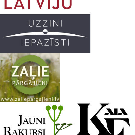
o
r
e
k
a
C
m
h
a
n
n
e
l