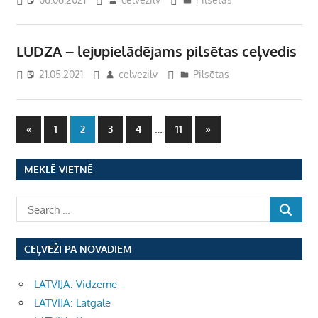
LUDZA – lejupielādējams pilsētas ceļvedis
21.05.2021
celvezilv
Pilsētas
Ziņu
Previous
…
Next
«
1
2
3
4
11
»
Posts
Posts
numerācija
MEKLĒ VIETNĒ
pēc
lappusēm
CEĻVEŽI PA NOVADIEM
LATVIJA: Vidzeme
LATVIJA: Latgale